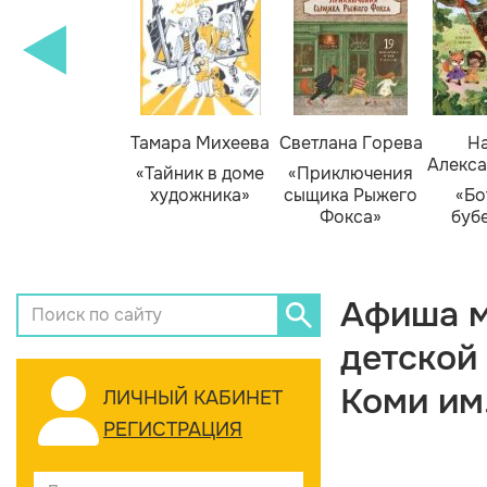
Тамара Михеева
Светлана Горева
На
Алекса
«Тайник в доме
«Приключения
художника»
сыщика Рыжего
«Бо
Фокса»
буб
Афиша м
детской
Коми им
ЛИЧНЫЙ КАБИНЕТ
РЕГИСТРАЦИЯ