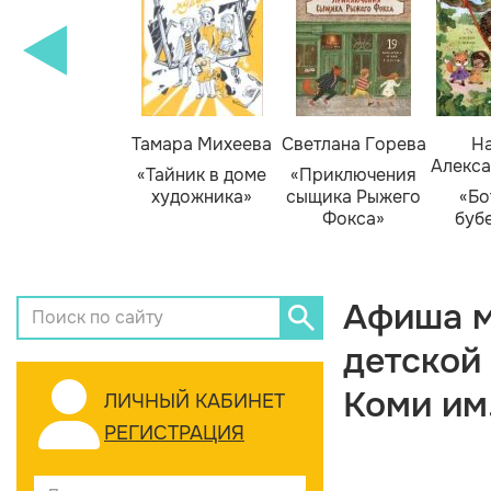
Тамара Михеева
Светлана Горева
На
Алекса
«Тайник в доме
«Приключения
художника»
сыщика Рыжего
«Бо
Фокса»
буб
Афиша м
детской
Коми им
ЛИЧНЫЙ КАБИНЕТ
РЕГИСТРАЦИЯ