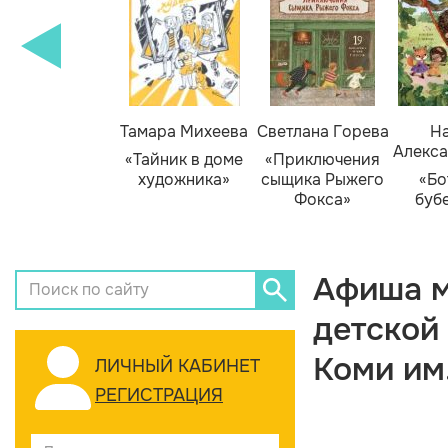
Тамара Михеева
Светлана Горева
На
Алекса
«Тайник в доме
«Приключения
художника»
сыщика Рыжего
«Бо
Фокса»
буб
Афиша м
детской
Коми им
ЛИЧНЫЙ КАБИНЕТ
РЕГИСТРАЦИЯ