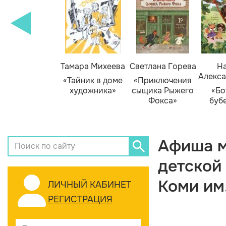
Тамара Михеева
Светлана Горева
На
Алекса
«Тайник в доме
«Приключения
художника»
сыщика Рыжего
«Бо
Фокса»
буб
Афиша м
детской
Коми им
ЛИЧНЫЙ КАБИНЕТ
РЕГИСТРАЦИЯ