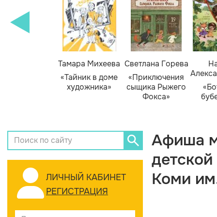
Тамара Михеева
Светлана Горева
На
Алекса
«Тайник в доме
«Приключения
художника»
сыщика Рыжего
«Бо
Фокса»
буб
Афиша м
детской
Коми им
ЛИЧНЫЙ КАБИНЕТ
РЕГИСТРАЦИЯ