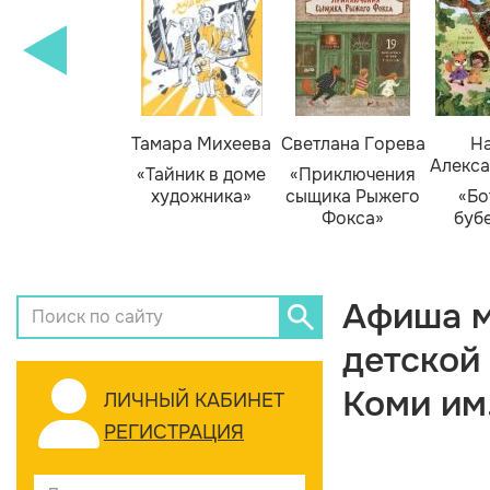
Тамара Михеева
Светлана Горева
На
Алекса
«Тайник в доме
«Приключения
художника»
сыщика Рыжего
«Бо
Фокса»
буб
Афиша м
детской
Коми им
ЛИЧНЫЙ КАБИНЕТ
РЕГИСТРАЦИЯ