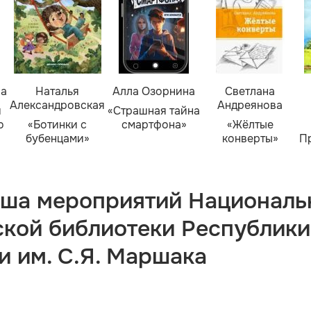
ва
Наталья
Алла Озорнина
Светлана
Александровская
Андреянова
я
«Страшная тайна
о
«Ботинки с
смартфона»
«Жёлтые
бубенцами»
конверты»
П
ша мероприятий Националь
ской библиотеки Республики
и им. С.Я. Маршака