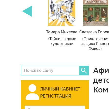
Тамара Михеева
Светлана Горе
«Тайник в доме
«Приключени
художника»
сыщика Рыжег
Фокса»
Афи
дет
Ком
ЛИЧНЫЙ КАБИНЕТ
РЕГИСТРАЦИЯ