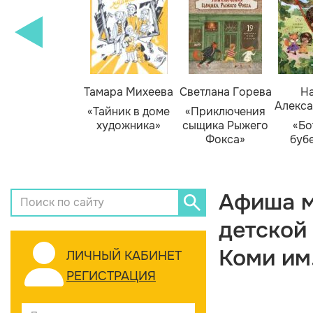
Тамара Михеева
Светлана Горева
На
Алекса
«Тайник в доме
«Приключения
художника»
сыщика Рыжего
«Бо
Фокса»
буб
Афиша м
детской
Коми им
ЛИЧНЫЙ КАБИНЕТ
РЕГИСТРАЦИЯ