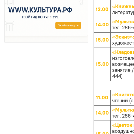
«Книжны
12.00
литерату
«Мультк
14.00
тел. 286-
«Эскиз»
15.00
художест
«Кладов
изготовл
15.00
возмещен
занятие /
444)
«Книгот
11.00
чтений (с
«Мультк
14.00
тел. 286-
«Цветок 
воздушно