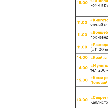
«Татьяна
15.00
коми и р
«Книгот
11.00
чтений (с
«Волшеб
11.00
произвед
«Разгад
11.00
(с 11.00 д
14.00
«Край, в
«Мультк
14.00
тел. 286-
«Коми р
15.00
Поповой
«Секрет
10.00
Каллистра