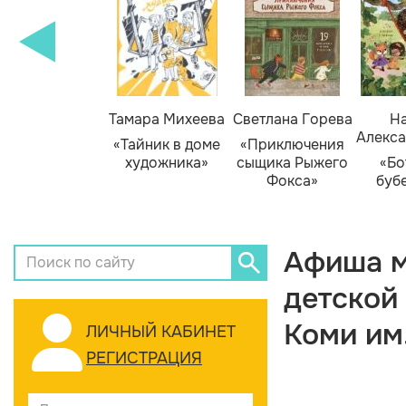
Тамара Михеева
Светлана Горева
На
Алекса
«Тайник в доме
«Приключения
художника»
сыщика Рыжего
«Бо
Фокса»
буб
Афиша м
детской
Коми им
ЛИЧНЫЙ КАБИНЕТ
РЕГИСТРАЦИЯ