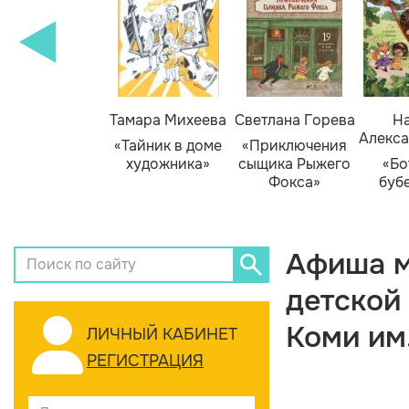
Тамара Михеева
Светлана Горева
На
Алекса
«Тайник в доме
«Приключения
художника»
сыщика Рыжего
«Бо
Фокса»
буб
Афиша м
детской
Коми им
ЛИЧНЫЙ КАБИНЕТ
РЕГИСТРАЦИЯ