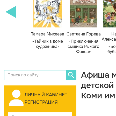
Тамара Михеева
Светлана Горева
На
Алекса
«Тайник в доме
«Приключения
художника»
сыщика Рыжего
«Бо
Фокса»
буб
Афиша м
детской
Коми им
ЛИЧНЫЙ КАБИНЕТ
РЕГИСТРАЦИЯ