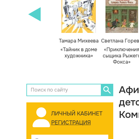
Тамара Михеева
Светлана Горе
«Тайник в доме
«Приключени
художника»
сыщика Рыжег
Фокса»
Афи
дет
Ком
ЛИЧНЫЙ КАБИНЕТ
РЕГИСТРАЦИЯ