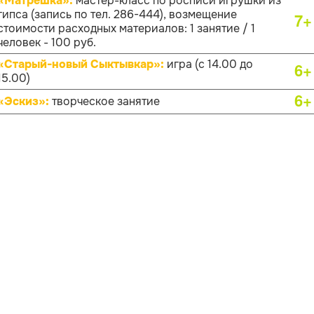
«Матрёшка»:
мастер-класс по росписи игрушки из
гипса (запись по тел. 286-444), возмещение
7+
стоимости расходных материалов: 1 занятие / 1
человек - 100 руб.
«Старый-новый Сыктывкар»:
игра (с 14.00 до
6+
15.00)
6+
«Эскиз»:
творческое занятие