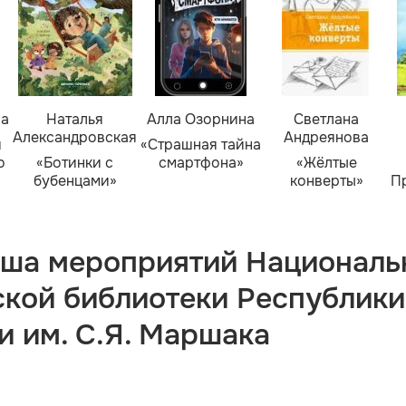
ва
Наталья
Алла Озорнина
Светлана
Александровская
Андреянова
я
«Страшная тайна
о
«Ботинки с
смартфона»
«Жёлтые
бубенцами»
конверты»
П
ша мероприятий Националь
ской библиотеки Республики
и им. С.Я. Маршака