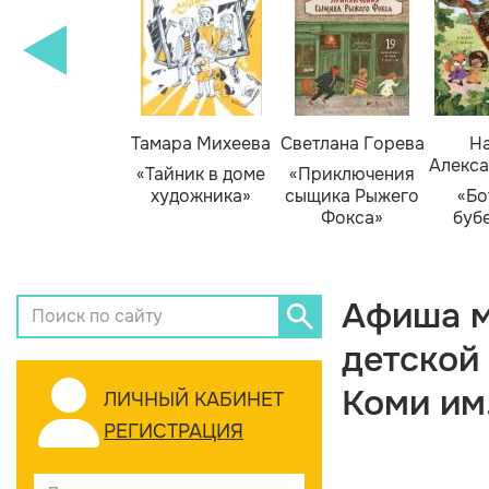
Тамара Михеева
Светлана Горева
На
Алекса
«Тайник в доме
«Приключения
художника»
сыщика Рыжего
«Бо
Фокса»
буб
Афиша м
детской
Коми им
ЛИЧНЫЙ КАБИНЕТ
РЕГИСТРАЦИЯ