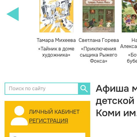
Тамара Михеева
Светлана Горева
На
Алекса
«Тайник в доме
«Приключения
художника»
сыщика Рыжего
«Бо
Фокса»
буб
Афиша м
детской
Коми им
ЛИЧНЫЙ КАБИНЕТ
РЕГИСТРАЦИЯ