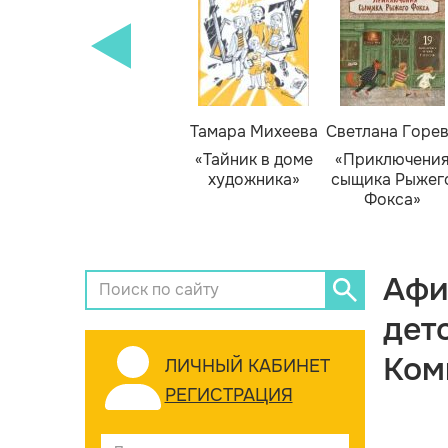
Тамара Михеева
Светлана Горе
«Тайник в доме
«Приключени
художника»
сыщика Рыжег
Фокса»
Афи
дет
Ком
ЛИЧНЫЙ КАБИНЕТ
РЕГИСТРАЦИЯ