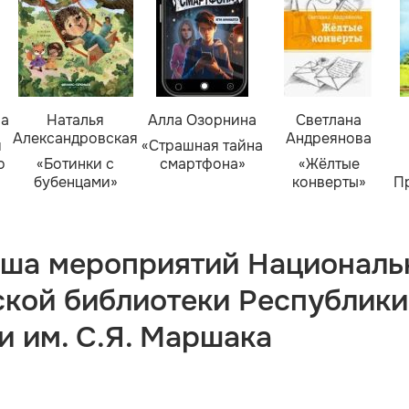
ва
Наталья
Алла Озорнина
Светлана
Александровская
Андреянова
я
«Страшная тайна
о
«Ботинки с
смартфона»
«Жёлтые
бубенцами»
конверты»
П
ша мероприятий Националь
ской библиотеки Республики
и им. С.Я. Маршака