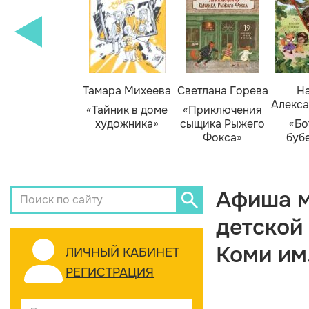
Тамара Михеева
Светлана Горева
На
Алекса
«Тайник в доме
«Приключения
художника»
сыщика Рыжего
«Бо
Фокса»
буб
Афиша м
детской
Коми им
ЛИЧНЫЙ КАБИНЕТ
РЕГИСТРАЦИЯ