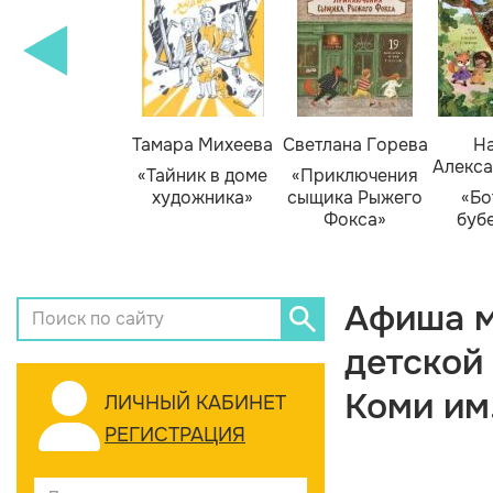
Тамара Михеева
Светлана Горева
На
Алекса
«Тайник в доме
«Приключения
художника»
сыщика Рыжего
«Бо
Фокса»
буб
Афиша м
детской
Коми им
ЛИЧНЫЙ КАБИНЕТ
РЕГИСТРАЦИЯ