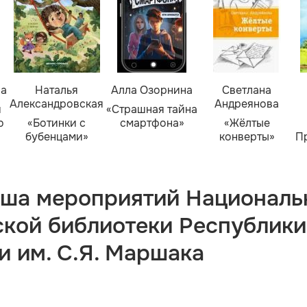
ва
Наталья
Алла Озорнина
Светлана
Александровская
Андреянова
я
«Страшная тайна
о
«Ботинки с
смартфона»
«Жёлтые
бубенцами»
конверты»
П
ша мероприятий Националь
ской библиотеки Республики
и им. С.Я. Маршака