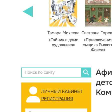
Тамара Михеева
Светлана Горе
«Тайник в доме
«Приключени
художника»
сыщика Рыжег
Фокса»
Афи
дет
Ком
ЛИЧНЫЙ КАБИНЕТ
РЕГИСТРАЦИЯ