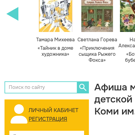
Тамара Михеева
Светлана Горева
На
Алекса
«Тайник в доме
«Приключения
художника»
сыщика Рыжего
«Бо
Фокса»
буб
Афиша м
детской
Коми им
ЛИЧНЫЙ КАБИНЕТ
РЕГИСТРАЦИЯ