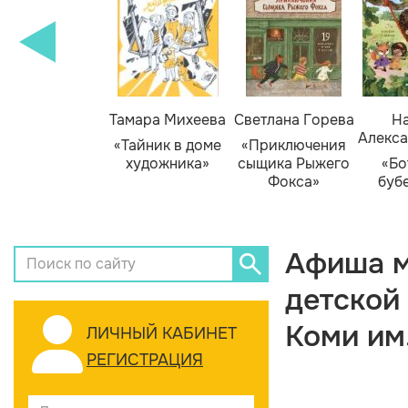
Тамара Михеева
Светлана Горева
На
Алекса
«Тайник в доме
«Приключения
художника»
сыщика Рыжего
«Бо
Фокса»
буб
Афиша м
детской
Коми им
ЛИЧНЫЙ КАБИНЕТ
РЕГИСТРАЦИЯ