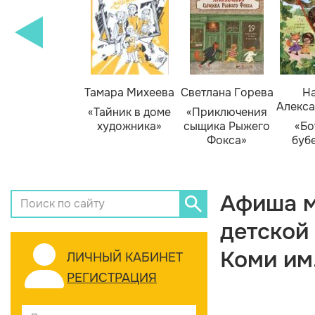
Тамара Михеева
Светлана Горева
На
Алекса
«Тайник в доме
«Приключения
художника»
сыщика Рыжего
«Бо
Фокса»
буб
Афиша м
детской
Коми им
ЛИЧНЫЙ КАБИНЕТ
РЕГИСТРАЦИЯ