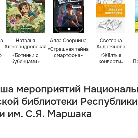
ва
Наталья
Алла Озорнина
Светлана
Александровская
Андреянова
я
«Страшная тайна
о
«Ботинки с
смартфона»
«Жёлтые
бубенцами»
конверты»
П
ша мероприятий Националь
ской библиотеки Республики
и им. С.Я. Маршака