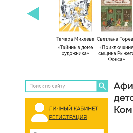
Тамара Михеева
Светлана Горе
«Тайник в доме
«Приключени
художника»
сыщика Рыжег
Фокса»
Афи
дет
Ком
ЛИЧНЫЙ КАБИНЕТ
РЕГИСТРАЦИЯ