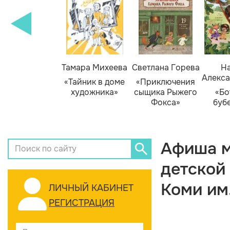
Тамара Михеева
Светлана Горева
На
Алекса
«Тайник в доме
«Приключения
художника»
сыщика Рыжего
«Бо
Фокса»
буб
Афиша м
детской
Коми им
ЛИЧНЫЙ КАБИНЕТ
РЕГИСТРАЦИЯ