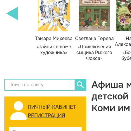
Тамара Михеева
Светлана Горева
На
Алекса
«Тайник в доме
«Приключения
художника»
сыщика Рыжего
«Бо
Фокса»
буб
Афиша м
детской
Коми им
ЛИЧНЫЙ КАБИНЕТ
РЕГИСТРАЦИЯ