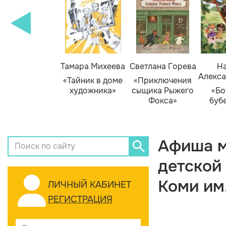
Тамара Михеева
Светлана Горева
На
Алекса
«Тайник в доме
«Приключения
художника»
сыщика Рыжего
«Бо
Фокса»
буб
Афиша м
детской
Коми им
ЛИЧНЫЙ КАБИНЕТ
РЕГИСТРАЦИЯ