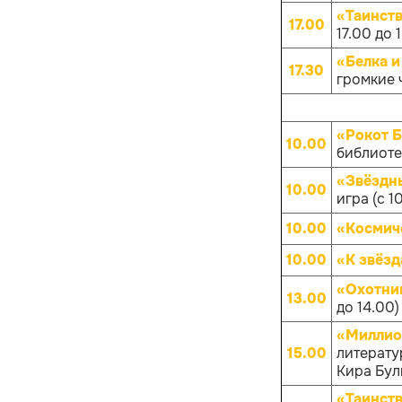
«Таинств
17.00
17.00 до 
«Белка и
17.30
громкие ч
«Рокот 
10.00
библиотек
«Звёздны
10.00
игра (с 1
10.00
«Космич
10.00
«К звёз
«Охотни
13.00
до 14.00)
«Миллио
15.00
литерату
Кира Булы
«Таинств