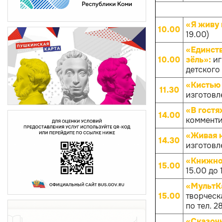
«Я живу 
10.00
19.00)
«Единств
10.00
зёль»:
иг
детского 
«Кистью
11.30
изготовле
«В гостя
14.00
комменти
«Живая 
14.30
изготовл
«Книжно
15.00
15.00 до 
«МультКа
15.00
творческа
по тел. 
«Сказоч