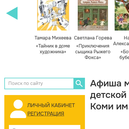
Тамара Михеева
Светлана Горева
На
Алекса
«Тайник в доме
«Приключения
художника»
сыщика Рыжего
«Бо
Фокса»
буб
Афиша м
детской
Коми им
ЛИЧНЫЙ КАБИНЕТ
РЕГИСТРАЦИЯ