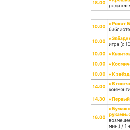
18.00
родителей
«Рокот 
10.00
библиотек
«Звёздны
10.00
игра (с 1
10.00
«Кванто
10.00
«Космич
10.00
«К звёз
«В гостя
14.00
комменти
14.30
«Первый
«Бумажны
руками»
16.00
возмещен
мин.) / 1 