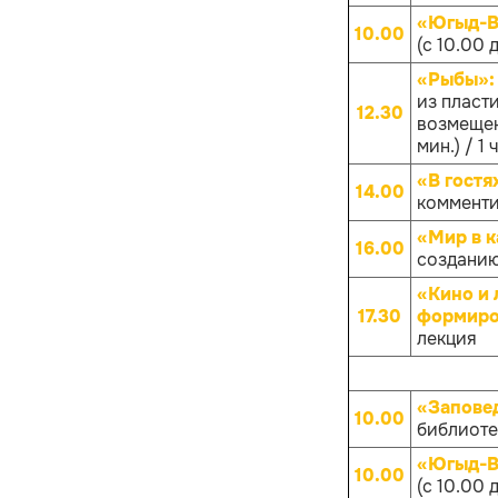
«Югыд-Ва
10.00
(с 10.00 
«Рыбы»
из пласти
12.30
возмещен
мин.) / 1 
«В гостя
14.00
комменти
«Мир в к
16.00
созданию
«Кино и 
17.30
формиров
лекция
«Запове
10.00
библиотек
«Югыд-Ва
10.00
(с 10.00 