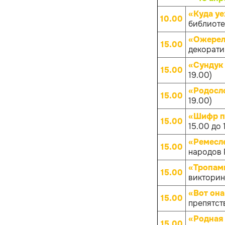
«Куда уе
10.00
библиотек
«Ожерел
15.00
декоратив
«Сундук
15.00
19.00)
«Родосл
15.00
19.00)
«Шифр п
15.00
15.00 до 
«Ремесл
15.00
народов Р
«Тропам
15.00
викторина
«Вот она
15.00
препятств
«Родная
15.00