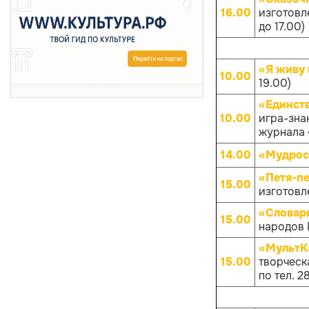
16.00
изготовл
до 17.00)
«Я живу 
10.00
19.00)
«Единств
10.00
игра-зна
журнала «
14.00
«Мудрос
«Петя-п
15.00
изготовл
«Словар
15.00
народов Р
«МультКа
15.00
творческа
по тел. 