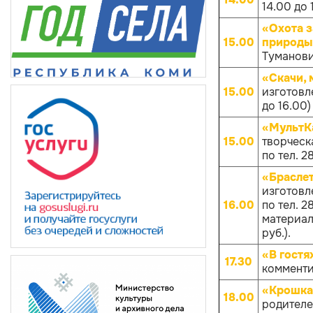
14.00 до 
«Охота з
15.00
природы
Туманович
«Скачи, 
15.00
изготовл
до 16.00)
«МультКа
15.00
творческа
по тел. 
«Брасле
изготовл
16.00
по тел. 
материало
руб.).
«В гостя
17.30
комменти
«Крошка
18.00
родителей