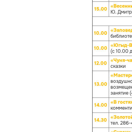
«Весенн
15.00
Ю. Дмитр
«Запове
10.00
библиотек
«Югыд-Ва
10.00
(с 10.00 
«Чуня-ча
12.00
сказки
«Мастер
воздушно
13.00
возмещен
занятие (
«В гостя
14.00
комменти
«Золото
14.30
тел. 286-