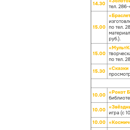
«Золото
14.30
тел. 286-
«Брасле
изготовл
15.00
по тел. 
материало
руб.).
«МультКа
15.00
творческа
по тел. 
«Сказки 
15.30
просмотр
«Рокот 
10.00
библиотек
«Звёздны
10.00
игра (с 1
10.00
«Космич