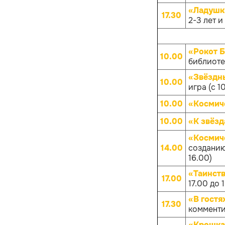
«Ладушк
17.30
2-3 лет и
«Рокот 
10.00
библиотек
«Звёздны
10.00
игра (с 1
10.00
«Космич
10.00
«К звёз
«Космич
14.00
созданию
16.00)
«Таинств
17.00
17.00 до 
«В гостя
17.30
комменти
«Крошка