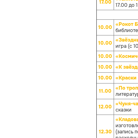
17.00
17.00 до 
«Рокот 
10.00
библиотек
«Звёздны
10.00
игра (с 1
10.00
«Космич
10.00
«К звёз
10.00
«Краски
«По троп
11.00
литератур
«Чуня-ча
12.00
сказки
«Кладов
изготовл
12.30
(запись 
расходных