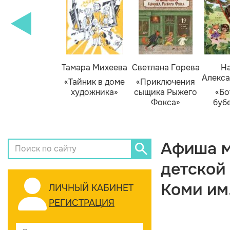
Тамара Михеева
Светлана Горева
На
Алекса
«Тайник в доме
«Приключения
художника»
сыщика Рыжего
«Бо
Фокса»
буб
Афиша м
детской
Коми им
ЛИЧНЫЙ КАБИНЕТ
РЕГИСТРАЦИЯ