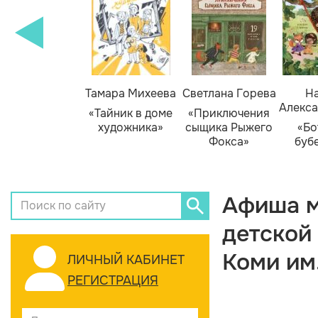
Тамара Михеева
Светлана Горева
На
Алекса
«Тайник в доме
«Приключения
художника»
сыщика Рыжего
«Бо
Фокса»
буб
Афиша м
детской
Коми им
ЛИЧНЫЙ КАБИНЕТ
РЕГИСТРАЦИЯ