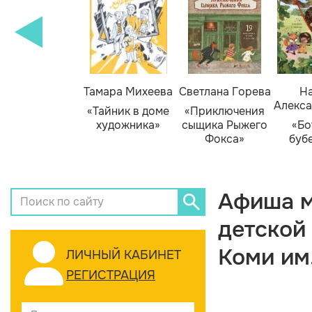
Тамара Михеева
Светлана Горева
На
Алекса
«Тайник в доме
«Приключения
художника»
сыщика Рыжего
«Бо
Фокса»
буб
Афиша м
детской
Коми им
ЛИЧНЫЙ КАБИНЕТ
РЕГИСТРАЦИЯ