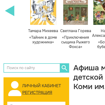
Тамара Михеева
Светлана Горева
На
Алекса
«Тайник в доме
«Приключения
художника»
сыщика Рыжего
«Бо
Фокса»
буб
Афиша м
детской
Коми им
ЛИЧНЫЙ КАБИНЕТ
РЕГИСТРАЦИЯ