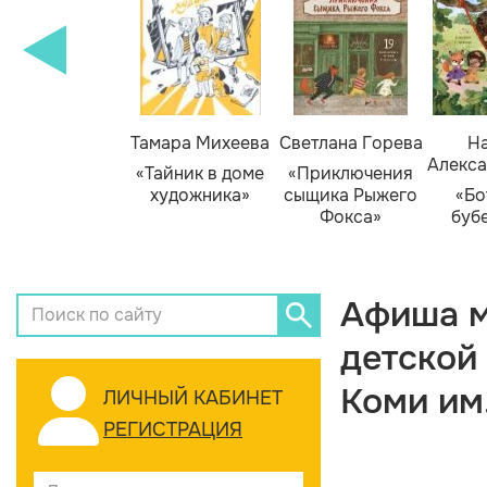
Тамара Михеева
Светлана Горева
На
Алекса
«Тайник в доме
«Приключения
художника»
сыщика Рыжего
«Бо
Фокса»
буб
Афиша м
детской
Коми им
ЛИЧНЫЙ КАБИНЕТ
РЕГИСТРАЦИЯ