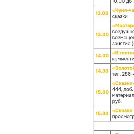
10.00 до 
«Чуня-ча
12.00
сказки
«Мастер
воздушно
13.00
возмещен
занятие (
«В гостя
14.00
комменти
«Золото
14.30
тел. 286-
«Сказки
444, доб
15.00
материало
руб.
«Сказки 
15.30
просмотр