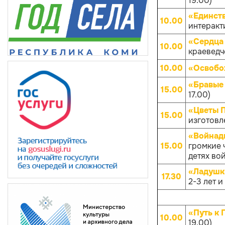
19.00)
«Единств
10.00
интеракти
«Сердца 
10.00
краеведче
10.00
«Освобо
«Бравые
15.00
17.00)
«Цветы 
15.00
изготовл
«Войнады
15.00
громкие 
детях вой
«Ладушк
17.30
2-3 лет и
«Путь к 
10.00
19.00)