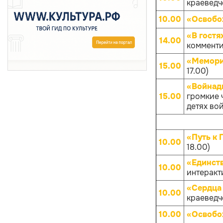
краеведче
10.00
«Освобо
«В гостя
14.00
комменти
«Мемори
15.00
17.00)
«Войнады
15.00
громкие 
детях вой
«Путь к 
10.00
18.00)
«Единств
10.00
интеракти
«Сердца 
10.00
краеведче
10.00
«Освобо