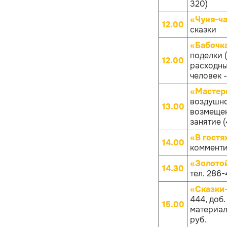
320)
«Чуня-ча
12.00
сказки
«Бабочк
поделки 
12.00
расходных
человек -
«Мастер
воздушно
13.00
возмещен
занятие (
«В гостя
14.00
комменти
«Золото
14.30
тел. 286-
«Сказки
444, доб
15.00
материало
руб.