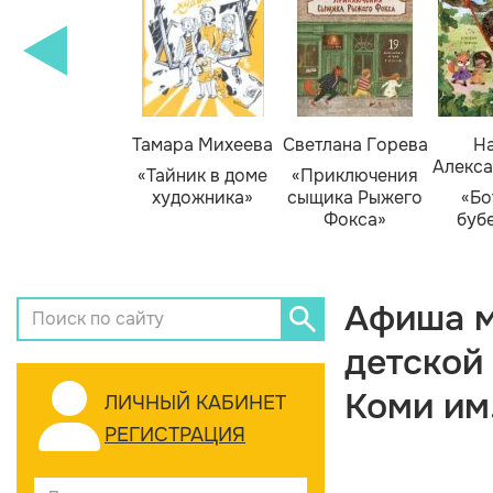
Тамара Михеева
Светлана Горева
На
Алекса
«Тайник в доме
«Приключения
художника»
сыщика Рыжего
«Бо
Фокса»
буб
Афиша м
детской
Коми им
ЛИЧНЫЙ КАБИНЕТ
РЕГИСТРАЦИЯ