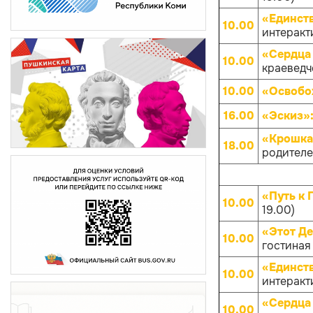
«Единств
10.00
интеракти
«Сердца 
10.00
краеведче
10.00
«Освобо
16.00
«Эскиз»
«Крошка
18.00
родителей
«Путь к 
10.00
19.00)
«Этот Д
10.00
гостиная
«Единств
10.00
интеракти
«Сердца 
10.00