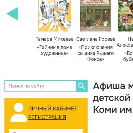
Тамара Михеева
Светлана Горева
На
Алекса
«Тайник в доме
«Приключения
художника»
сыщика Рыжего
«Бо
Фокса»
буб
Афиша м
детской
Коми им
ЛИЧНЫЙ КАБИНЕТ
РЕГИСТРАЦИЯ