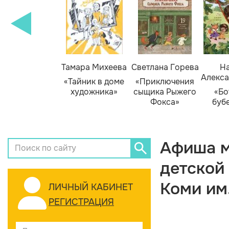
Тамара Михеева
Светлана Горева
На
Алекса
«Тайник в доме
«Приключения
художника»
сыщика Рыжего
«Бо
Фокса»
буб
Афиша м
детской
Коми им
ЛИЧНЫЙ КАБИНЕТ
РЕГИСТРАЦИЯ