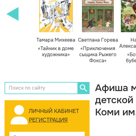
Тамара Михеева
Светлана Горева
На
Алекса
«Тайник в доме
«Приключения
художника»
сыщика Рыжего
«Бо
Фокса»
буб
Афиша м
детской
Коми им
ЛИЧНЫЙ КАБИНЕТ
РЕГИСТРАЦИЯ