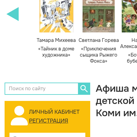
Тамара Михеева
Светлана Горева
На
Алекса
«Тайник в доме
«Приключения
художника»
сыщика Рыжего
«Бо
Фокса»
буб
Афиша м
детской
Коми им
ЛИЧНЫЙ КАБИНЕТ
РЕГИСТРАЦИЯ