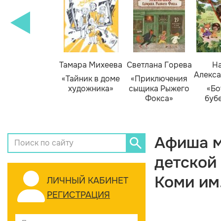
Тамара Михеева
Светлана Горева
На
Алекса
«Тайник в доме
«Приключения
художника»
сыщика Рыжего
«Бо
Фокса»
буб
Афиша м
детской
Коми им
ЛИЧНЫЙ КАБИНЕТ
РЕГИСТРАЦИЯ