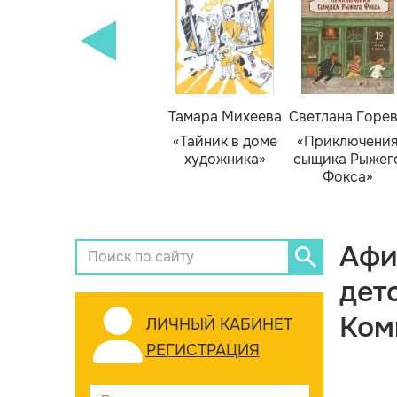
Тамара Михеева
Светлана Горе
«Тайник в доме
«Приключени
художника»
сыщика Рыжег
Фокса»
Афи
дет
Ком
ЛИЧНЫЙ КАБИНЕТ
РЕГИСТРАЦИЯ