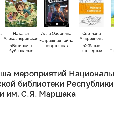
ва
Наталья
Алла Озорнина
Светлана
Александровская
Андреянова
я
«Страшная тайна
о
«Ботинки с
смартфона»
«Жёлтые
бубенцами»
конверты»
П
ша мероприятий Националь
ской библиотеки Республики
и им. С.Я. Маршака