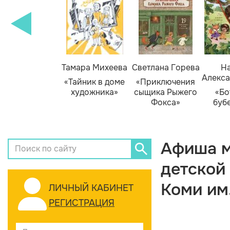
Тамара Михеева
Светлана Горева
На
Алекса
«Тайник в доме
«Приключения
художника»
сыщика Рыжего
«Бо
Фокса»
буб
Афиша м
детской
Коми им
ЛИЧНЫЙ КАБИНЕТ
РЕГИСТРАЦИЯ