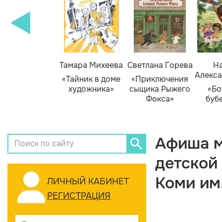
Тамара Михеева
Светлана Горева
На
Алекса
«Тайник в доме
«Приключения
художника»
сыщика Рыжего
«Бо
Фокса»
буб
Афиша м
детской
Коми им
ЛИЧНЫЙ КАБИНЕТ
РЕГИСТРАЦИЯ