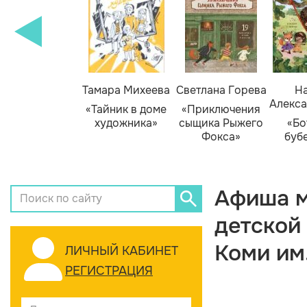
Тамара Михеева
Светлана Горева
На
Алекса
«Тайник в доме
«Приключения
художника»
сыщика Рыжего
«Бо
Фокса»
буб
Афиша м
детской
Коми им
ЛИЧНЫЙ КАБИНЕТ
РЕГИСТРАЦИЯ