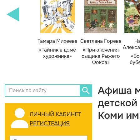
Тамара Михеева
Светлана Горева
На
Алекса
«Тайник в доме
«Приключения
художника»
сыщика Рыжего
«Бо
Фокса»
буб
Афиша м
детской
Коми им
ЛИЧНЫЙ КАБИНЕТ
РЕГИСТРАЦИЯ