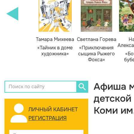
Тамара Михеева
Светлана Горева
На
Алекса
«Тайник в доме
«Приключения
художника»
сыщика Рыжего
«Бо
Фокса»
буб
Афиша м
детской
Коми им
ЛИЧНЫЙ КАБИНЕТ
РЕГИСТРАЦИЯ