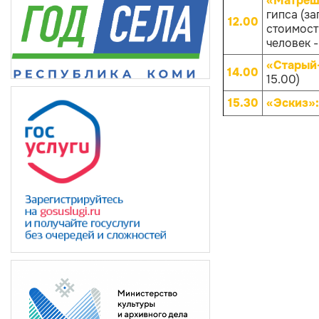
«Матрёш
гипса (за
12.00
стоимости
человек -
«Старый
14.00
15.00)
15.30
«Эскиз»