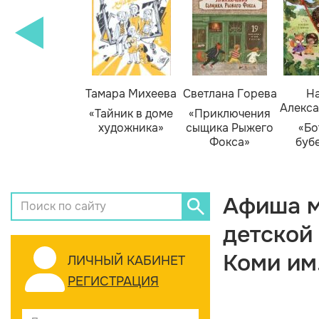
Тамара Михеева
Светлана Горева
На
Алекса
«Тайник в доме
«Приключения
художника»
сыщика Рыжего
«Бо
Фокса»
буб
Афиша м
детской
Коми им
ЛИЧНЫЙ КАБИНЕТ
РЕГИСТРАЦИЯ