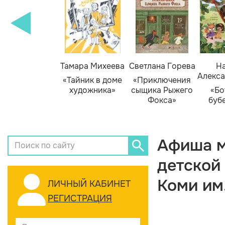
Тамара Михеева
Светлана Горева
На
Алекса
«Тайник в доме
«Приключения
художника»
сыщика Рыжего
«Бо
Фокса»
буб
Афиша м
детской
Коми им
ЛИЧНЫЙ КАБИНЕТ
РЕГИСТРАЦИЯ