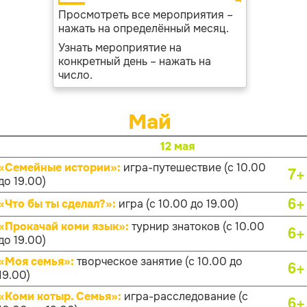
Просмотреть все мероприятия –
нажать на определённый месяц.
Узнать мероприятие на
конкретный день – нажать на
число.
Май
12 мая
«Семейные истории»:
игра-путешествие (с 10.00
7+
до 19.00)
6+
«Что бы ты сделал?»:
игра (с 10.00 до 19.00)
«Прокачай коми язык»:
турнир знатоков (с 10.00
6+
до 19.00)
«Моя семья»:
творческое занятие (с 10.00 до
6+
19.00)
«Коми котыр. Семья»:
игра-расследование (с
6+