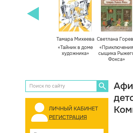
Тамара Михеева
Светлана Горе
«Тайник в доме
«Приключени
художника»
сыщика Рыжег
Фокса»
Афи
дет
Ком
ЛИЧНЫЙ КАБИНЕТ
РЕГИСТРАЦИЯ