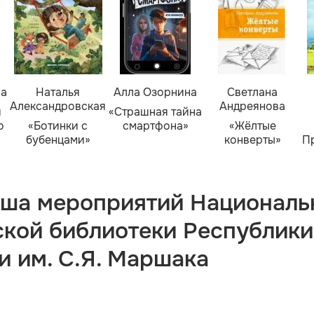
ва
Наталья
Алла Озорнина
Светлана
Александровская
Андреянова
я
«Страшная тайна
о
«Ботинки с
смартфона»
«Жёлтые
бубенцами»
конверты»
П
ша мероприятий Националь
ской библиотеки Республики
и им. С.Я. Маршака