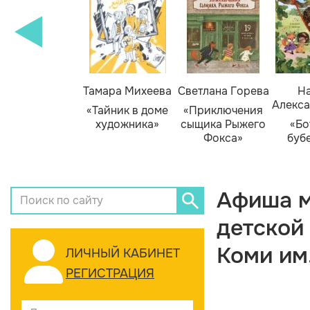
Тамара Михеева
Светлана Горева
На
Алекса
«Тайник в доме
«Приключения
художника»
сыщика Рыжего
«Бо
Фокса»
буб
Афиша м
детской
Коми им
ЛИЧНЫЙ КАБИНЕТ
РЕГИСТРАЦИЯ