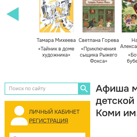
Тамара Михеева
Светлана Горева
На
Алекса
«Тайник в доме
«Приключения
художника»
сыщика Рыжего
«Бо
Фокса»
буб
Афиша м
детской
Коми им
ЛИЧНЫЙ КАБИНЕТ
РЕГИСТРАЦИЯ