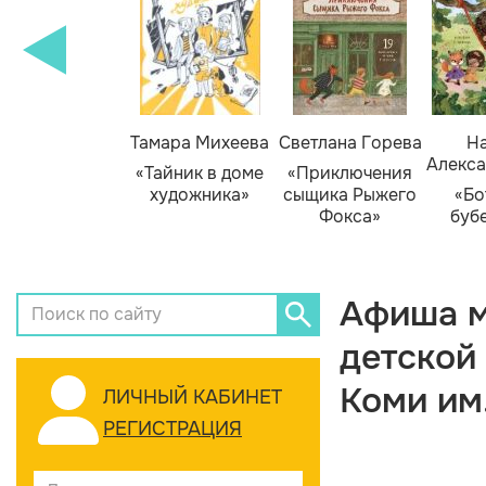
Тамара Михеева
Светлана Горева
На
Алекса
«Тайник в доме
«Приключения
художника»
сыщика Рыжего
«Бо
Фокса»
буб
Афиша м
детской
Коми им
ЛИЧНЫЙ КАБИНЕТ
РЕГИСТРАЦИЯ