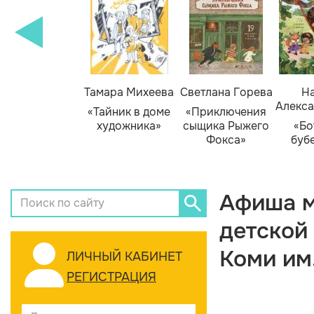
Тамара Михеева
Светлана Горева
На
Алекса
«Тайник в доме
«Приключения
художника»
сыщика Рыжего
«Бо
Фокса»
буб
Афиша м
детской
Коми им
ЛИЧНЫЙ КАБИНЕТ
РЕГИСТРАЦИЯ